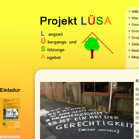
Will
Was 
Gesc
Grun
Droge
Ziel
Medi
Allta
A
B
Einladung zu unserer Fachtagung
u
H
A
W
D
le
Di
Wi