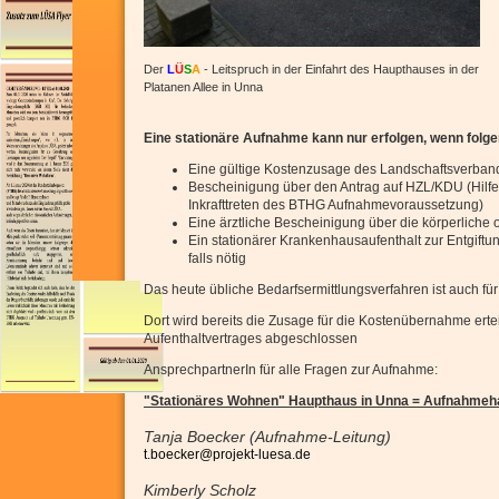
Der
L
Ü
S
A
- Leitspruch in der Einfahrt des Haupthauses in der
Platanen Allee in Unna
Eine stationäre Aufnahme kann nur erfolgen, wenn folge
Eine gültige Kostenzusage des Landschaftsverband
Bescheinigung über den Antrag auf HZL/KDU (Hilfe
Inkrafttreten des BTHG Aufnahmevoraussetzung)
Eine ärztliche Bescheinigung über die körperliche
Ein stationärer Krankenhausaufenthalt zur Entgif
falls nötig
Das heute übliche Bedarfsermittlungsverfahren ist auch f
Dort wird bereits die Zusage für die Kostenübernahme ert
Aufenthaltvertrages abgeschlossen
AnsprechpartnerIn für alle Fragen zur Aufnahme:
"Stationäres Wohnen" Haupthaus in Unna = Aufnahmeh
Tanja Boecker (Aufnahme-Leitung)
t.boecker@projekt-luesa.de
Kimberly Scholz